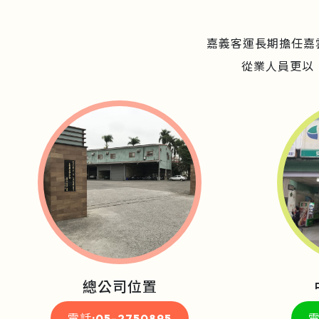
嘉義客運長期擔任嘉
從業人員更以
總公司位置
電話:05-2750895
電