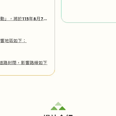
因「2026西拉雅夏日好chill─不動明王主題踩街活動」，將於115年8月7日下午2時到下午8時進行道路管制，部分截短行駛，影響路線如下：
影響地區如下：
進行道路封閉，影響路線如下