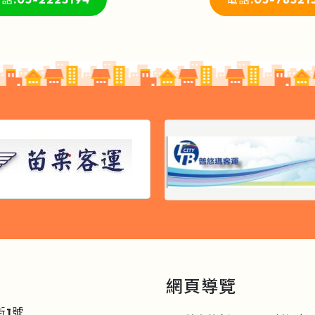
網頁導覽
街1號