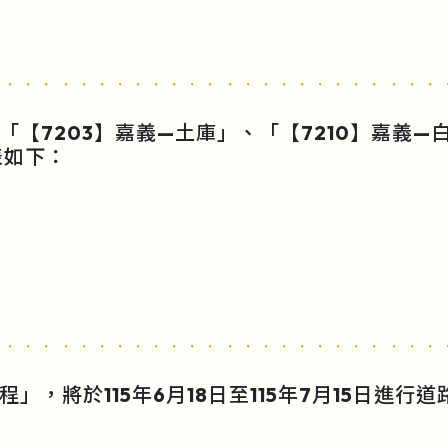
【7203】嘉義—土庫」、「【7210】嘉義—白河
表如下：
」，將於115年6月18日至115年7月15日進