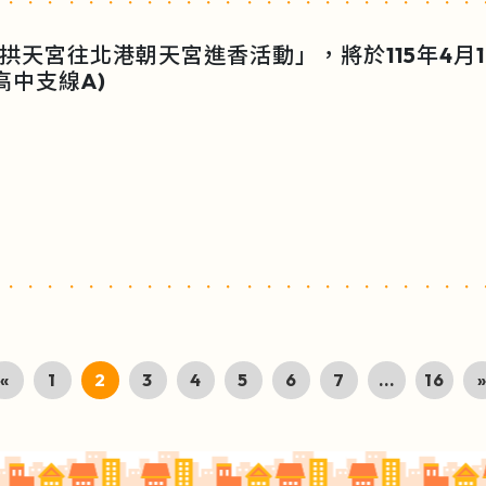
拱天宮往北港朝天宮進香活動」，將於115年4月1
高中支線A)
«
1
2
3
4
5
6
7
...
16