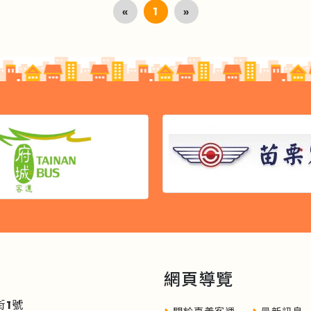
«
1
»
網頁導覽
街1號