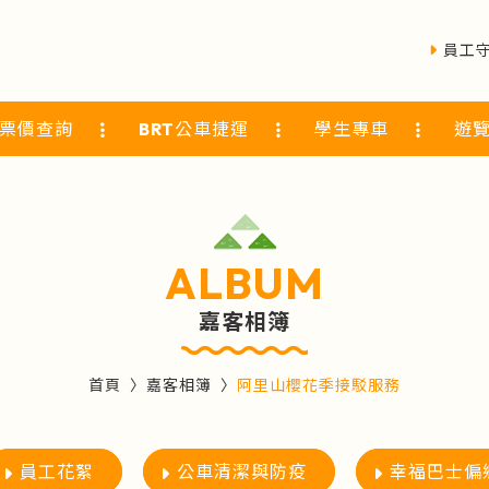
員工
票價查詢
BRT公車捷運
學生專車
遊
ALBUM
嘉客相簿
首頁
嘉客相簿
阿里山櫻花季接駁服務
員工花絮
公車清潔與防疫
幸福巴士偏