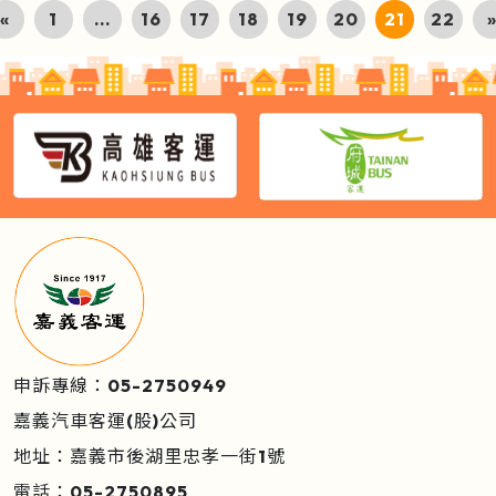
«
1
...
16
17
18
19
20
21
22
申訴專線：05-2750949
嘉義汽車客運(股)公司
地址：嘉義市後湖里忠孝一街1號
電話：05-2750895