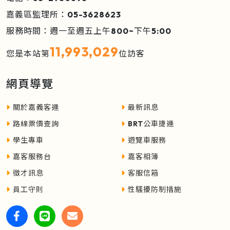
嘉義區監理所：05-3628623
服務時間：週一至週五上午800~下午5:00
11,993,029
您是本站第
位訪客
網頁導覽
關於嘉義客運
最新訊息
路線票價查詢
BRT公車捷運
學生專車
遊覽車服務
嘉客服務台
嘉客相簿
徵才訊息
客服信箱
員工守則
性騷擾防制措施